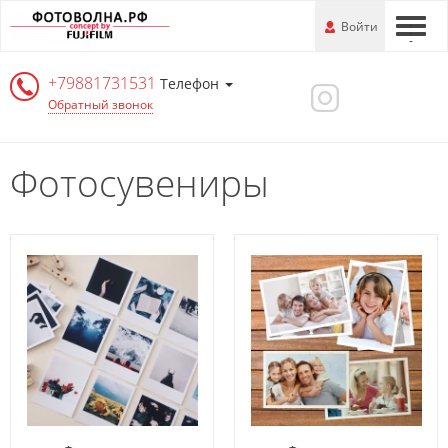
Перейти
-
Войти
-
-
к
основной
+79881731531
информации
Телефон
Обратный звонок
Фотосувениры