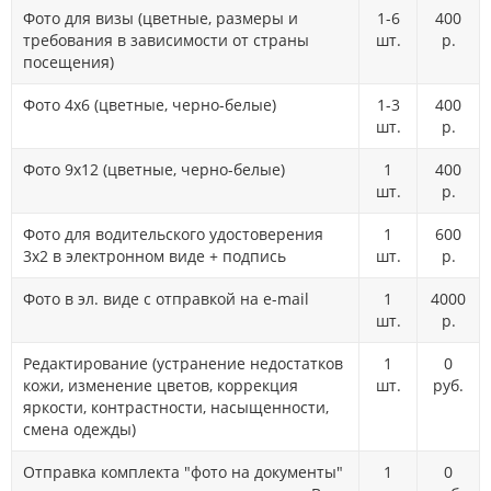
Фото для визы (цветные, размеры и
1-6
400
требования в зависимости от страны
шт.
р.
посещения)
Фото 4х6 (цветные, черно-белые)
1-3
400
шт.
р.
Фото 9х12 (цветные, черно-белые)
1
400
шт.
р.
Фото для водительского удостоверения
1
600
3х2 в электронном виде + подпись
шт.
р.
Фото в эл. виде с отправкой на e-mail
1
4000
шт.
р.
Редактирование (устранение недостатков
1
0
кожи, изменение цветов, коррекция
шт.
руб.
яркости, контрастности, насыщенности,
смена одежды)
Отправка комплекта "фото на документы"
1
0