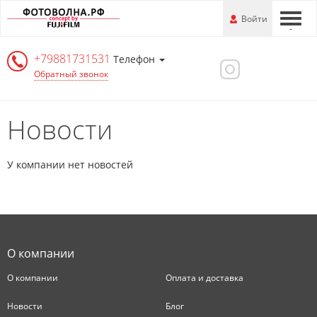
Перейти
-
Войти
-
-
к
основной
+79881731531
информации
Телефон
Обратный звонок
Новости
У компании нет новостей
О компании
О компании
Оплата и доставка
Новости
Блог